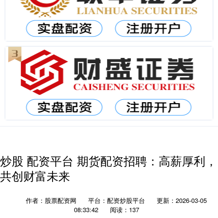
炒股 配资平台 期货配资招聘：高薪厚利，
共创财富未来
作者：股票配资网
平台：配资炒股平台
更新：2026-03-05
08:33:42
阅读：137