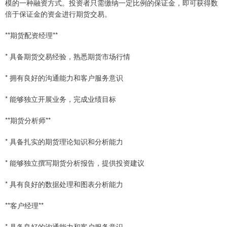
模的一种融资方式。投资者只需缴纳一定比例的保证金，即可获得数
倍于保证金的资金进行期货交易。
**期货配资经理**
* 具备期货交易经验，熟悉期货市场行情
* 拥有良好的沟通能力和客户服务意识
* 能够独立开展业务，完成业绩目标
**期货分析师**
* 具备扎实的期货理论知识和分析能力
* 能够独立撰写期货分析报告，提供投资建议
* 具有良好的数据处理和图表分析能力
**客户经理**
* 具备良好的沟通能力和客户服务意识