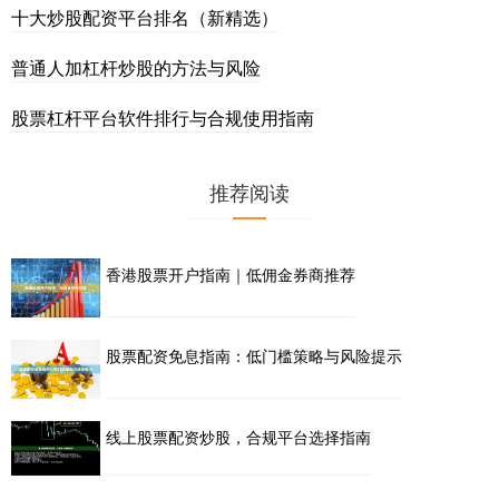
十大炒股配资平台排名（新精选）
普通人加杠杆炒股的方法与风险
股票杠杆平台软件排行与合规使用指南
推荐阅读
香港股票开户指南｜低佣金券商推荐
股票配资免息指南：低门槛策略与风险提示
线上股票配资炒股，合规平台选择指南