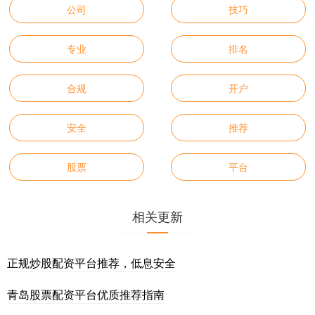
公司
技巧
专业
排名
合规
开户
安全
推荐
股票
平台
相关更新
正规炒股配资平台推荐，低息安全
青岛股票配资平台优质推荐指南