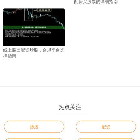
配资买股票的详细指南
线上股票配资炒股，合规平台选
择指南
热点关注
炒股
配资