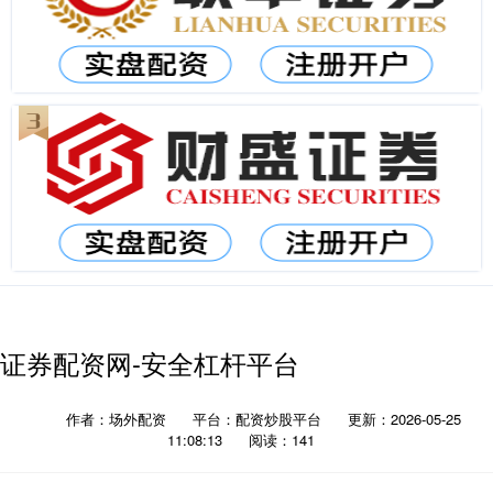
证券配资网-安全杠杆平台
作者：场外配资
平台：配资炒股平台
更新：2026-05-25
11:08:13
阅读：141