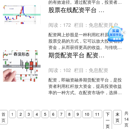
的有效途径。通过配资平台，投资者可
以放大自己的资金规模，从而获得更高
股票在线配资平台 配资网上炒股：轻松撬动财富杠杆
的投资回报。 徐州股票配....
阅读：
172
栏目：
免息配资开户
配资网上炒股是一种利用杠杆原理进行
股票交易的方式，它可以放大投资者的
资金，从而获得更高的收益。与传统股
票交易相比，配资网上炒股具有以下优
期货配资平台 配资选好股，财富轻松赚
势： * **牛股配资：....
阅读：
102
栏目：
免息配资
配资，即融资融券期货配资平台，是投
资者利用杠杆放大资金，提高投资收益
率的一种方式。在配资市场中，选择合
适的股票至关重要，直接影响着投资者
的收益。 我们提供高达1....
共
首
1
2
3
4
5
6
7
8
9
10
11
下
末
14
页
一
页
页
页