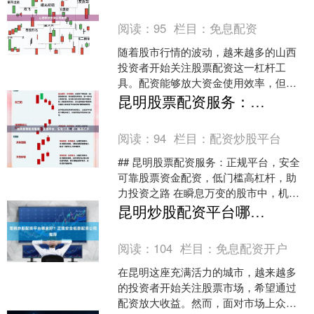
投资者而言，选择一家正规、....
阅读：
95
栏目：
免息配资
随着股市行情的波动，越来越多的山西
投资者开始关注股票配资这一杠杆工
具。配资能够放大资金使用效率，但同
时也伴随着较高的风险。对于山西本地
昆明股票配资服务：正规平台，安全可靠，低门槛高杠杆
的股民来说，选择一家正规、....
阅读：
94
栏目：
配资炒股平台
## 昆明股票配资服务：正规平台，安全
可靠股票资金配资，低门槛高杠杆，助
力投资之路 在瞬息万变的股市中，机会
往往稍纵即逝。对于昆明地区的投资者
昆明炒股配资平台哪家好？正规安全低息配资公司推荐
而言，如何在控制风....
阅读：
104
栏目：
免息配资开户
在昆明这座充满活力的城市，越来越多
的投资者开始关注股票市场，希望通过
配资放大收益。然而，面对市场上众多