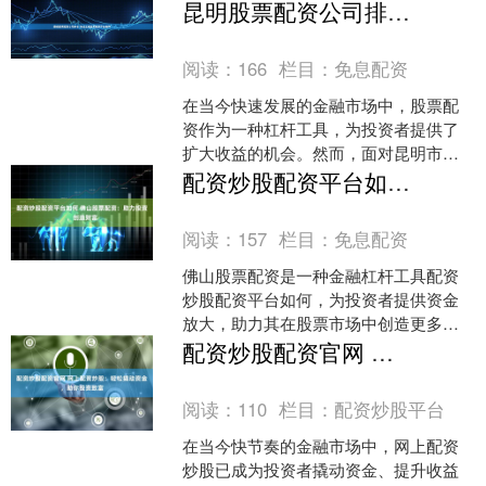
的配资平台，许多投资者不禁困惑：**昆
昆明股票配资公司排名-专业正规股票配资平台推荐
明炒股配资平台哪家好....
阅读：
166
栏目：
免息配资
在当今快速发展的金融市场中，股票配
资作为一种杠杆工具，为投资者提供了
扩大收益的机会。然而，面对昆明市场
上众多的股票配资公司，如何选择一家
配资炒股配资平台如何 佛山股票配资：助力投资，创造财富
专业、正规的平台成为投资....
阅读：
157
栏目：
免息配资
佛山股票配资是一种金融杠杆工具配资
炒股配资平台如何，为投资者提供资金
放大，助力其在股票市场中创造更多财
富。 牛市行情中，股价普遍上涨，配资
配资炒股配资官网 网上配资炒股：轻松撬动资金，助你投资致富
杠杆放大收益。此时，投....
阅读：
110
栏目：
配资炒股平台
在当今快节奏的金融市场中，网上配资
炒股已成为投资者撬动资金、提升收益