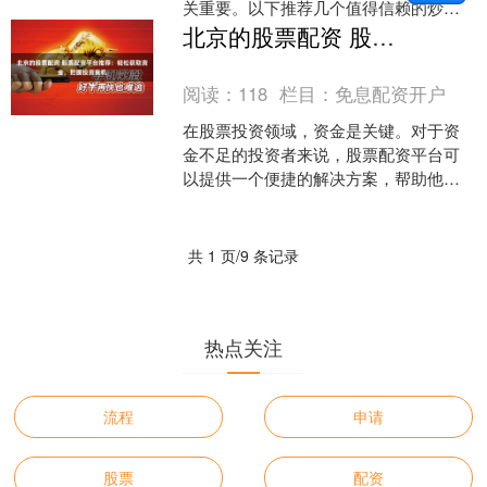
关重要。以下推荐几个值得信赖的炒股
配资平台： * **配资比例：**根据你的风
北京的股票配资 股票配资平台推荐：轻松获取资金，把握投资良机
险承受能力和投....
阅读：
118
栏目：
免息配资开户
在股票投资领域，资金是关键。对于资
金不足的投资者来说，股票配资平台可
以提供一个便捷的解决方案，帮助他们
轻松获取资金，把握投资良机。 * **了解
股市基础知识：*....
共 1 页/9 条记录
热点关注
流程
申请
股票
配资