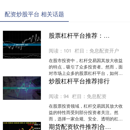
配资炒股平台 相关话题
股票杠杆平台推荐：息首选
阅读：
101
栏目：
免息配资开户
在股市投资中，杠杆交易因其放大收益
的特点，吸引了众多投资者。然而，面
对市场上众多的股票杠杆平台，如何选
择一个安全、稳定、费率合理的平台，
炒股杠杆平台推荐排行
成为投资者关注的焦点。本....
阅读：
94
栏目：
免息配资
在股票投资领域，杠杆交易因其放大收
益的特性而受到部分投资者关注。然
而，选择一家合规、安全、透明的杠杆
平台至关重要。本文基于市场调研与用
期货配资软件推荐|合规低息平台