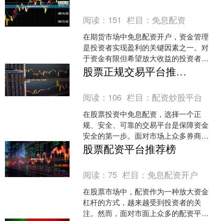
户反馈，整理出当前值得关注....
阅读：
151
栏目：
免息配资
在期货市场中免息配资开户，资金管理
是投资者实现盈利的关键因素之一。对
于资金有限但希望放大收益的投资者来
说，选择一款合规、低息的期货配资软
股票正规交易平台推荐（安全可靠）
件，不仅能有效降低交易成....
阅读：
106
栏目：
配资炒股平台
在股票投资中免息配资，选择一个正
规、安全、可靠的交易平台是保障资金
安全的第一步。面对市场上众多券商和
平台，投资者往往难以辨别。本文将为
股票配资平台推荐榜
您推荐几家经过监管认证、市....
阅读：
75
栏目：
免息配资开户
在股票市场中，配资作为一种放大资金
杠杆的方式，越来越受到投资者的关
注。然而，面对市面上众多的配资平