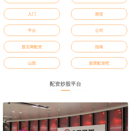
入门
期货
平台
公司
股宝网配资
指南
山西
股票配资吧
配资炒股平台