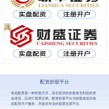
配资炒股平台
免息配资是一种炒股方式，旨在提供给炒股者无利息的资
金借贷，以进行股票交易。配资炒股平台为炒股者提供免
息配资开户服务，并提供专业的股票交易平台。