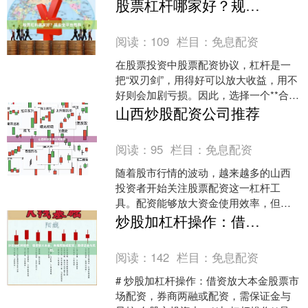
险。简单来说，**炒股杠杆是啥？用借来
股票杠杆哪家好？规安全平台推荐
的钱放大收益或亏损的....
阅读：
109
栏目：
免息配资
在股票投资中股票配资协议，杠杆是一
把“双刃剑”，用得好可以放大收益，用不
好则会加剧亏损。因此，选择一个**合
规、安全、可靠**的杠杆平台至关重要。
山西炒股配资公司推荐
本文将为您详细....
阅读：
95
栏目：
免息配资
随着股市行情的波动，越来越多的山西
投资者开始关注股票配资这一杠杆工
具。配资能够放大资金使用效率，但同
时也伴随着较高的风险。对于山西本地
炒股加杠杆操作：借资放大本金，券商两融或配资，需保证金与风控。
的股民来说，选择一家正规、....
阅读：
142
栏目：
免息配资
# 炒股加杠杆操作：借资放大本金股票市
场配资，券商两融或配资，需保证金与