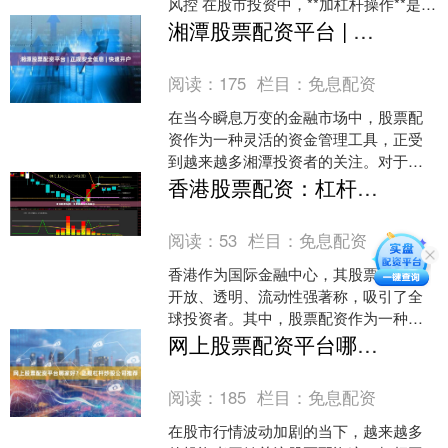
风控 在股市投资中，**加杠杆操作**是一
种常见的策略，指投资者通过借入资金
湘潭股票配资平台 | 正规安全低息 | 快速开户
来放大自己的....
阅读：
175
栏目：
免息配资
在当今瞬息万变的金融市场中，股票配
资作为一种灵活的资金管理工具，正受
到越来越多湘潭投资者的关注。对于本
地股民而言，选择一家正规、安全、低
香港股票配资：杠杆交易与风险解析
息的配资平台股票中的配资....
阅读：
53
栏目：
免息配资
香港作为国际金融中心，其股票市场以
开放、透明、流动性强著称，吸引了全
球投资者。其中，股票配资作为一种杠
杆交易工具，近年来在内地和香港投资
网上股票配资平台哪家好？正规杠杆炒股公司推荐
者中逐渐受到关注。本文将....
阅读：
185
栏目：
免息配资
在股市行情波动加剧的当下，越来越多