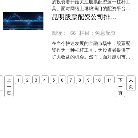
的投资者开始关注股票配资这一杠杆工
具。面对网络上琳琅满目的配资平台广
告，许多投资者不禁困惑：**网上股票配
昆明股票配资公司排名-专业正规股票配资平台推荐
资平台哪家好？** ....
阅读：
166
栏目：
免息配资
在当今快速发展的金融市场中，股票配
资作为一种杠杆工具，为投资者提供了
扩大收益的机会。然而，面对昆明市场
上众多的股票配资公司，如何选择一家
专业、正规的平台成为投资....
首
上
1
2
3
4
5
6
7
8
9
10
11
下
末
页
一
一
页
页
页