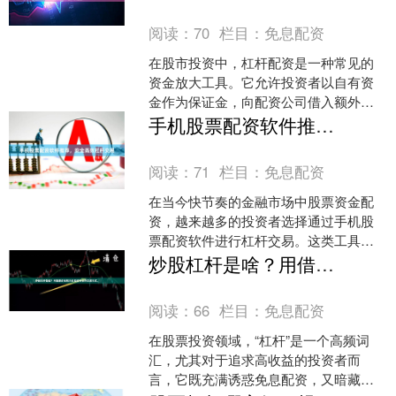
的投资方式正在改变这一局....
阅读：
70
栏目：
免息配资
在股市投资中，杠杆配资是一种常见的
资金放大工具。它允许投资者以自有资
金作为保证金，向配资公司借入额外资
金进行交易，从而放大收益。但与此同
手机股票配资软件推荐，安全高效杠杆交易
时，杠杆也放大了风险。本....
阅读：
71
栏目：
免息配资
在当今快节奏的金融市场中股票资金配
资，越来越多的投资者选择通过手机股
票配资软件进行杠杆交易。这类工具不
仅提供了便捷的操作体验，还能帮助投
炒股杠杆是啥？用借来的钱放大收益或亏损的交易方式。
资者放大收益。然而，面对....
阅读：
66
栏目：
免息配资
在股票投资领域，“杠杆”是一个高频词
汇，尤其对于追求高收益的投资者而
言，它既充满诱惑免息配资，又暗藏风