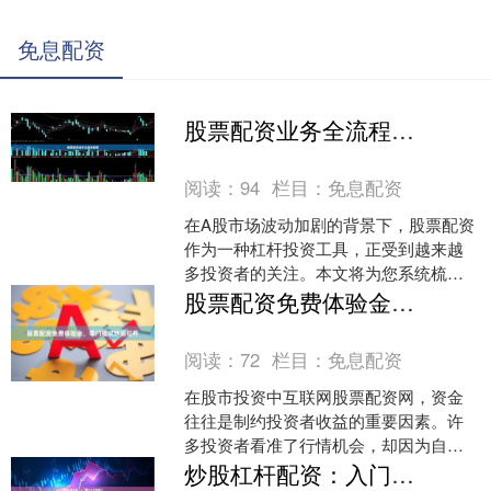
免息配资
股票配资业务全流程指南
阅读：
94
栏目：
免息配资
在A股市场波动加剧的背景下，股票配资
作为一种杠杆投资工具，正受到越来越
多投资者的关注。本文将为您系统梳理
股票配资业务的完整流程股票配资协
股票配资免费体验金，零门槛试炒股杠杆
议，帮助您全面理解这一金....
阅读：
72
栏目：
免息配资
在股市投资中互联网股票配资网，资金
往往是制约投资者收益的重要因素。许
多投资者看准了行情机会，却因为自有
资金不足而错失良机。如今，一种全新
炒股杠杆配资：入门操作与风险提示