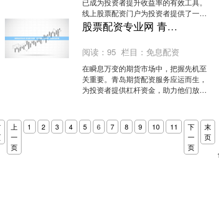
已成为投资者提升收益率的有效工具。
线上股票配资门户为投资者提供了一个
便捷、安全的平台，让他们可以轻松获
股票配资专业网 青岛期货配资：助您把握市场先机，成就财富梦想
取资金杠杆配资炒股网开户....
阅读：
95
栏目：
免息配资
在瞬息万变的期货市场中，把握先机至
关重要。青岛期货配资服务应运而生，
为投资者提供杠杆资金，助力他们放大
收益股票配资专业网，成就财富梦想。
3. 透明度：平台是否....
首
上
1
2
3
4
5
6
7
8
9
10
11
下
末
页
一
一
页
页
页