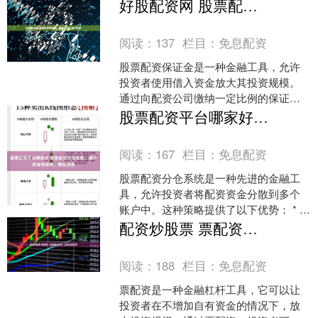
抓住市场机会，提升收益率。 * **分散投
好股配资网 股票配资保证金：解锁资金，提升收益
资组合：**通过....
阅读：
137
栏目：
免息配资
股票配资保证金是一种金融工具，允许
投资者使用借入资金放大其投资规模。
通过向配资公司缴纳一定比例的保证
金，投资者可以获得数倍于保证金的资
股票配资平台哪家好 股票配资分仓系统：提升资金利用率，降低风险
金，用于股票交易。 平台采....
阅读：
167
栏目：
免息配资
股票配资分仓系统是一种先进的金融工
具，允许投资者将配资资金分散到多个
账户中。这种策略提供了以下优势： * **
安全性：**选择信誉良好的平台，确保资
配资炒股票 票配资：轻松撬动资本，成就财富梦想
金安全。 *....
阅读：
188
栏目：
免息配资
票配资是一种金融杠杆工具，它可以让
投资者在不增加自有资金的情况下，放