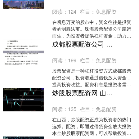
把双刃剑，它既可以放大....
阅读：
124
栏目：
免息配资
在瞬息万变的股市中，资金往往是投资
者的制胜法宝。珠海股票配资公司应运
而生，为投资者提供杠杆资金，助力其
放大收益9关键词：实盘股票配资，赢战
成都股票配资公司 股票配资最低利息是多少？揭秘配资利息门道
股市。 我们与多家银行....
阅读：
199
栏目：
免息配资
股票配资是一种杠杆投资方式成都股票
配资公司，投资者通过借钱放大资金，
提高投资收益。配资利息是投资者需要
支付给配资公司的费用，也是影响配资
炒股股票配资网 山西炒股配资：助您投资之路更顺畅
收益的重要因素。 远程智....
阅读：
135
栏目：
免息配资
在山西，炒股配资正成为投资者的热门
选择。配资，即通过借贷资金放大投资
本金炒股股票配资网，可以帮助投资者