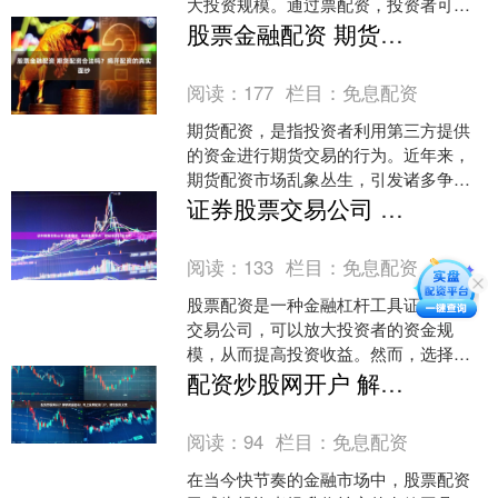
大投资规模。通过票配资，投资者可以
轻松撬动资本，从而获得更高的收益。 *
股票金融配资 期货配资合法吗？揭开配资的真实面纱
**放大收益：**....
阅读：
177
栏目：
免息配资
期货配资，是指投资者利用第三方提供
的资金进行期货交易的行为。近年来，
期货配资市场乱象丛生，引发诸多争
议。 网上配资炒股平台是提供杠杆资金
证券股票交易公司 股票配资，选择靠谱平台，轻松撬动财富杠杆
的在线平台。投资者可以向....
阅读：
133
栏目：
免息配资
股票配资是一种金融杠杆工具证券股票
交易公司，可以放大投资者的资金规
模，从而提高投资收益。然而，选择一
个靠谱的配资平台至关重要，否则可能
配资炒股网开户 解锁财富密码！线上股票配资门户，助您投资无忧
会带来巨大的风险。 * *....
阅读：
94
栏目：
免息配资
在当今快节奏的金融市场中，股票配资