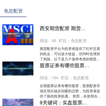
免息配资
西安期货配资 期货配资平台一览：助您轻松撬动市场杠杆
阅读：
66
栏目：
免息配资
期货配资平台为投资者提供了杠杆交易
的机会，可以放大收益，但同时也增加
了风险。以下是几个值得考虑的期货配
资平台： 1. 查证机构的合法性：首先需
股票证券有哪些股票 股票配资行情最新动态：把握机遇，稳健投资
要确认该机构是否具....
阅读：
164
栏目：
免息配资
近期股票证券有哪些股票，股票配资市
场呈现出稳步回暖的态势，为投资者提
供了新的投资机遇。 然而，在使用在线
配资平台时也需要谨慎。杠杆作用是一
9关键词：实盘股票配资 珠海股票配资公司：助力投资，赢战股市