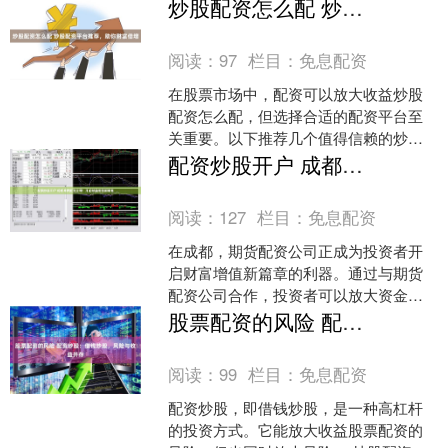
会。 配资是指投资者通过向配资公司借
炒股配资怎么配 炒股配资平台推荐，助你财富倍增
入资金，放大自己的投资....
阅读：
97
栏目：
免息配资
在股票市场中，配资可以放大收益炒股
配资怎么配，但选择合适的配资平台至
关重要。以下推荐几个值得信赖的炒股
配资平台： * **配资比例：**根据你的风
配资炒股开户 成都期货配资公司：开启财富增值新篇章
险承受能力和投....
阅读：
127
栏目：
免息配资
在成都，期货配资公司正成为投资者开
启财富增值新篇章的利器。通过与期货
配资公司合作，投资者可以放大资金杠
杆，提升收益潜力。 首先，了解配资的
股票配资的风险 配资炒股：借钱炒股，风险与收益并存
原理、风险和收益。学习....
阅读：
99
栏目：
免息配资
配资炒股，即借钱炒股，是一种高杠杆
的投资方式。它能放大收益股票配资的