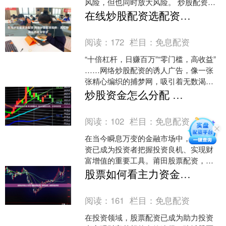
风险，但也同时放大风险。 炒股配资网
门槛低，无需抵押，只需提供身份证和
在线炒股配资选配资 网络炒股配资陷阱：高杠杆背后的血泪警示
银行卡即可申请配资。审....
阅读：
172
栏目：
免息配资
“十倍杠杆，日赚百万”“零门槛，高收益”
……网络炒股配资的诱人广告，像一张
张精心编织的捕梦网，吸引着无数渴望
一夜暴富的投资者。然而，当美梦醒
炒股资金怎么分配 莆田股票配资：助你把握投资良机，实现财富增值
来，留下的往往是血本....
阅读：
102
栏目：
免息配资
在当今瞬息万变的金融市场中，股票配
资已成为投资者把握投资良机、实现财
富增值的重要工具。莆田股票配资，凭
借其专业性、安全性、灵活性，为投资
股票如何看主力资金 聊城股票配资：助您投资，成就财富梦想
者提供了一条便捷高效的投....
阅读：
161
栏目：
免息配资
在投资领域，股票配资已成为助力投资