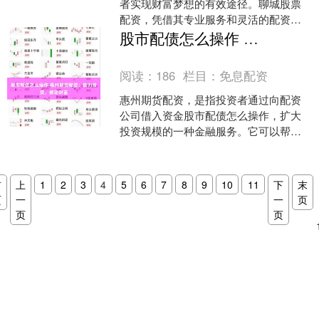
者实现财富梦想的有效途径。聊城股票
配资，凭借其专业服务和灵活的配资方
案，为投资者提供了绝佳的投资机会。
股市配债怎么操作 惠州期货配资：助力投资，撬动财富
股票配资会放大投资者的....
阅读：
186
栏目：
免息配资
惠州期货配资，是指投资者通过向配资
公司借入资金股市配债怎么操作，扩大
投资规模的一种金融服务。它可以帮助
投资者放大收益，撬动财富。 其次，正
规股票配资公司需要提供....
首
上
1
2
3
4
5
6
7
8
9
10
11
下
末
页
一
一
页
页
页