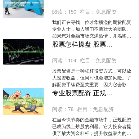
比例（一般不超过1....
阅读：
150
栏目：
免息配资
我们正在寻找一位才华横溢的期货配资
专业人士，加入我们不断壮大的团队。
如果您对金融市场充满热情，并渴望在
快节奏的环境中取得成功，那么这个职
股票怎样操盘 股票配资手续费：了解配资成本，优化投资策略
位非常适合您。 * **....
阅读：
104
栏目：
免息配资
股票配资是一种杠杆投资方式，可以放
大投资收益，但同时也会增加风险。了
解配资手续费至关重要，因为它会影响
投资者的整体成本和收益。 * **资金放
专业股票配资 正规配资，线上炒股门户，安全可靠，收益可观
大：**配资网提供....
阅读：
78
栏目：
免息配资
在当今快节奏的金融市场中，正规配资
已成为线上炒股的利器。它为投资者提
供了放大资金杠杆，提升收益潜力的机