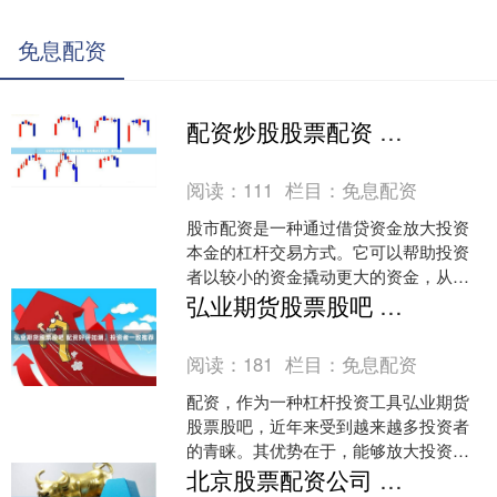
免息配资
配资炒股股票配资 股市配资指南：轻松撬动资金杠杆，提升收益
阅读：
111
栏目：
免息配资
股市配资是一种通过借贷资金放大投资
本金的杠杆交易方式。它可以帮助投资
者以较小的资金撬动更大的资金，从而
提升收益潜力。 杭州股票配资公司秉承
弘业期货股票股吧 配资好评如潮，投资者一致推荐
稳健经营的理念，严格风....
阅读：
181
栏目：
免息配资
配资，作为一种杠杆投资工具弘业期货
股票股吧，近年来受到越来越多投资者
的青睐。其优势在于，能够放大投资收
益，提升资金利用率。 * 设定合理的配资
北京股票配资公司 期货配资招聘：高薪职位，无限潜力