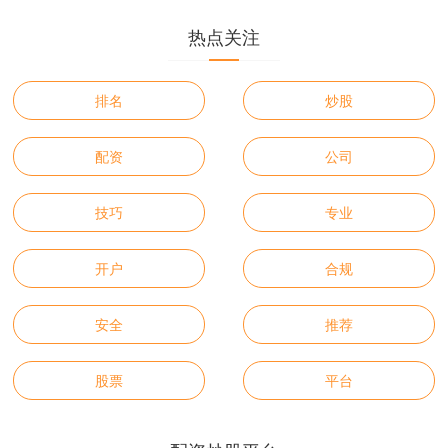
热点关注
排名
炒股
配资
公司
技巧
专业
开户
合规
安全
推荐
股票
平台