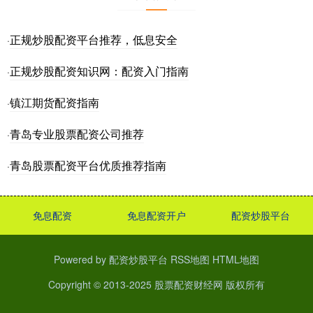
正规炒股配资平台推荐，低息安全
·
正规炒股配资知识网：配资入门指南
·
镇江期货配资指南
·
青岛专业股票配资公司推荐
·
青岛股票配资平台优质推荐指南
·
免息配资
免息配资开户
配资炒股平台
Powered by
配资炒股平台
RSS地图
HTML地图
Copyright
© 2013-2025
股票配资财经网
版权所有